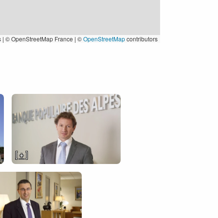
s
|
© OpenStreetMap France | ©
OpenStreetMap
contributors
[ + ]