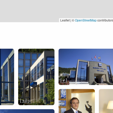
Leaflet | ©
OpenStreetMap
contributor
[ + ]
[ + ]