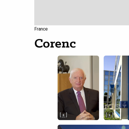
France
Corenc
[ + ]
[ + ]