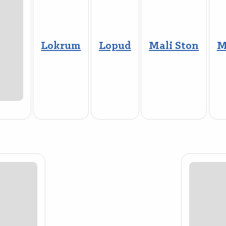
Lokrum
Lopud
Mali Ston
M