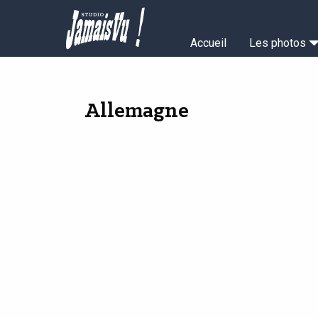
Aller
au
Navigation
contenu
Accueil
Les photos
principal
principale
Allemagne