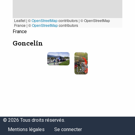
Leaflet | ©
OpenStreetMap
contributors
|
© OpenStreetMap
France | ©
OpenStreetMap
contributors
France
Goncelin
[ + ]
[ + ]
© 2026 Tous droits réservés.
Menu
Menu
Mentions légales
Se connecter