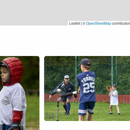
Leaflet | ©
OpenStreetMap
contributor
[ + ]