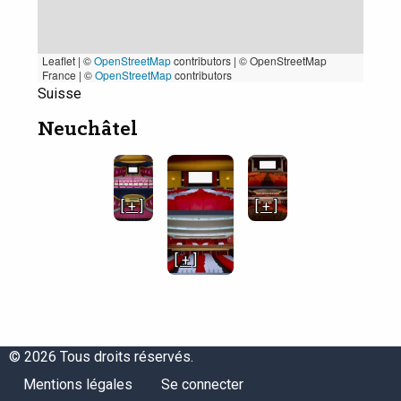
Leaflet | ©
OpenStreetMap
contributors
|
© OpenStreetMap
France | ©
OpenStreetMap
contributors
Suisse
Neuchâtel
[ + ]
[ + ]
[ + ]
© 2026 Tous droits réservés.
Menu
Menu
Mentions légales
Se connecter