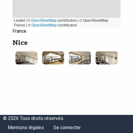
Leaflet | ©
OpenStreetMap
contributors
|
© OpenStreetMap
France | ©
OpenStreetMap
contributors
France
Nice
[ + ]
[ + ]
[ + ]
[ + ]
© 2026 Tous droits réservés.
Menu
Menu
Mentions légales
Se connecter