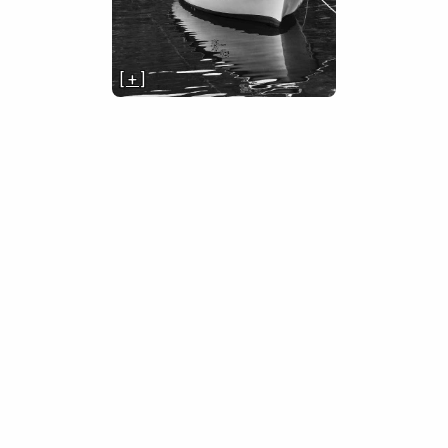
[ + ]