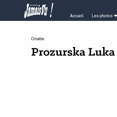
Aller
au
Navigation
contenu
Accueil
Les photos
principal
principale
Croatie
Prozurska Luka