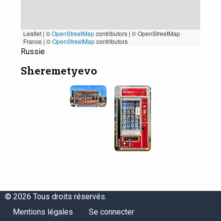
Leaflet | ©
OpenStreetMap
contributors
|
© OpenStreetMap
France | ©
OpenStreetMap
contributors
Russie
Sheremetyevo
[ + ]
[ + ]
© 2026 Tous droits réservés.
Menu
Menu
Mentions légales
Se connecter