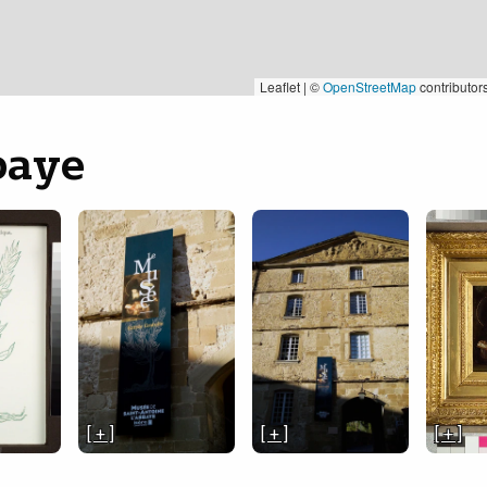
Leaflet | ©
OpenStreetMap
contributor
baye
[ + ]
[ + ]
[ + ]