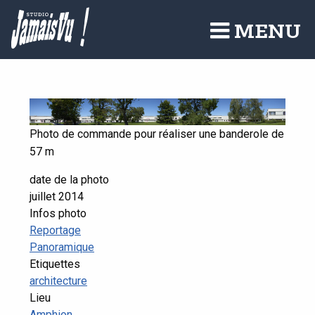
Aller
au
MENU
contenu
principal
Photo de commande pour réaliser une banderole de
57 m
date de la photo
juillet 2014
Infos photo
Reportage
Panoramique
Etiquettes
architecture
Lieu
Amphion