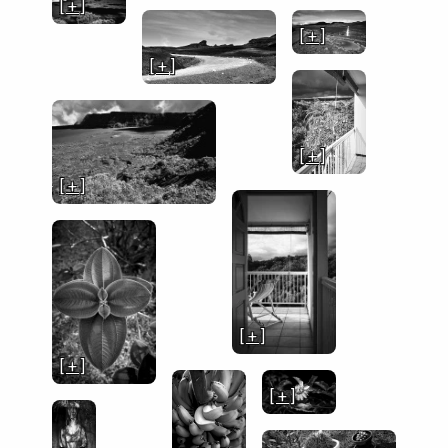
[ + ]
[ + ]
[ + ]
[ + ]
[ + ]
[ + ]
[ + ]
[ + ]