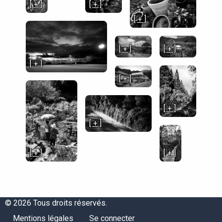
[ + ]
[ + ]
[ + ]
[ + ]
[ + ]
[ + ]
[ + ]
[ + ]
[ + ]
[ + ]
[ + ]
© 2026 Tous droits réservés.
Menu
Menu
Mentions légales
Se connecter