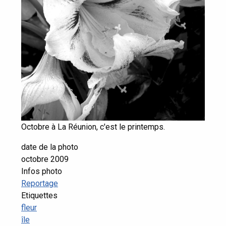
Octobre à La Réunion, c'est le printemps.
date de la photo
octobre 2009
Infos photo
Reportage
Etiquettes
fleur
île