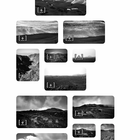
[ + ]
[ + ]
[ + ]
[ + ]
[ + ]
[ + ]
[ + ]
[ + ]
[ + ]
[ + ]