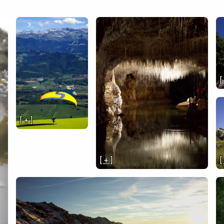
[
[ + ]
[ + ]
[