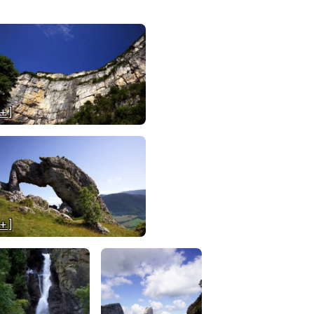
 + ]
 + ]