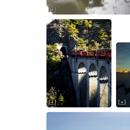
[ + ]
[ + ]
[ + ]