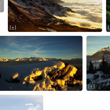
[ + ]
[
[ + ]