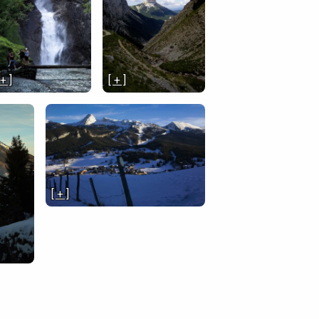
 + ]
[ + ]
[ + ]