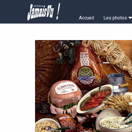
Aller
au
Navigation
contenu
Accueil
Les photos
principal
principale