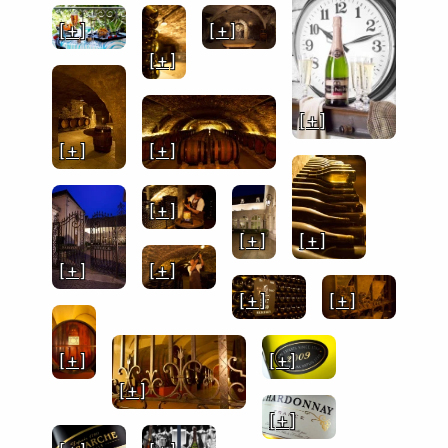
[ + ]
[ + ]
[ + ]
[ + ]
[ + ]
[ + ]
[ + ]
[ + ]
[ + ]
[ + ]
[ + ]
[ + ]
[ + ]
[ + ]
[ + ]
[ + ]
[ + ]