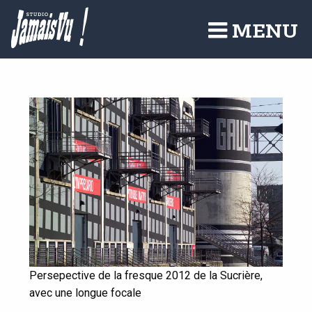
Aller
au
MENU
contenu
principal
Persepective de la fresque 2012 de la Sucrière,
avec une longue focale