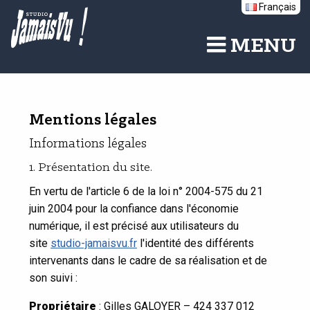
Français
Skip
to
main
MENU
content
Mentions légales
Informations légales
1. Présentation du site.
En vertu de l'article 6 de la loi n° 2004-575 du 21
juin 2004 pour la confiance dans l'économie
numérique, il est précisé aux utilisateurs du
site
studio-jamaisvu.fr
l'identité des différents
intervenants dans le cadre de sa réalisation et de
son suivi :
Propriétaire
: Gilles GALOYER – 424 337 012