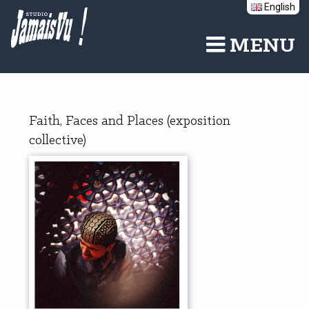
English
Aller
au
contenu
MENU
principal
Faith, Faces and Places (exposition
collective)