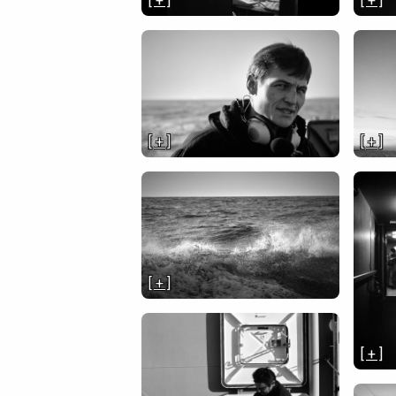
[ + ]
[ + ]
[ + ]
[ + ]
[ + ]
[ + ]