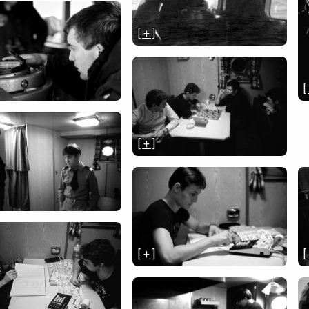
[ + ]
[
[ + ]
[ + ]
[