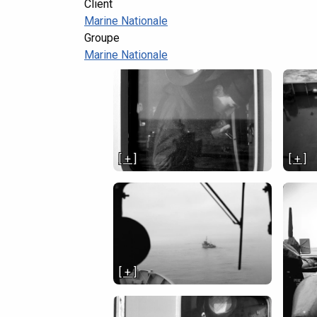
Client
Marine Nationale
Groupe
Marine Nationale
[ + ]
[ + ]
[ + ]