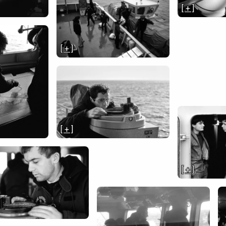
[ + ]
[ + ]
[ + ]
[ + ]