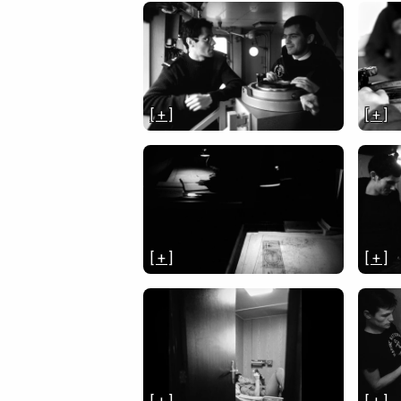
[ + ]
[ + ]
[ + ]
[ + ]