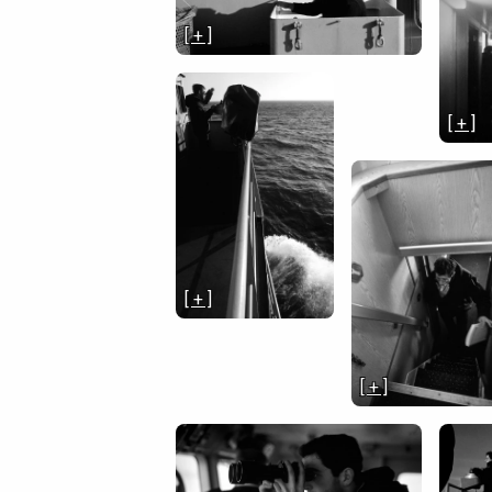
[ + ]
[ + ]
[ + ]
[ + ]