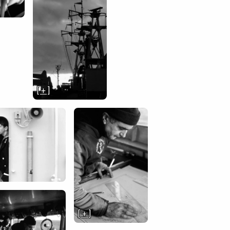
[ + ]
[ + ]