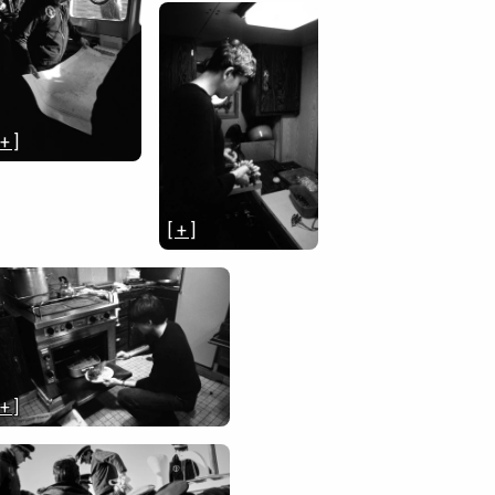
 + ]
[ + ]
 + ]