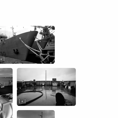
 + ]
[ + ]