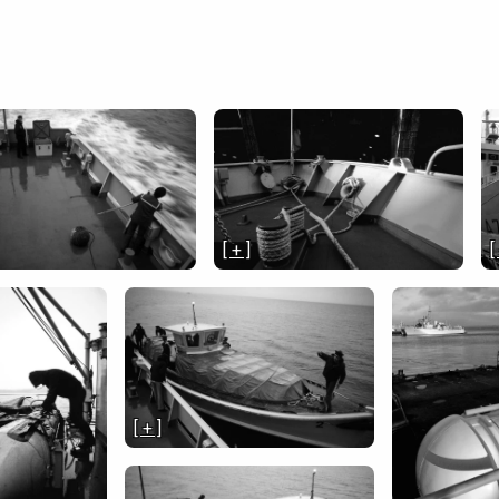
[ + ]
[
[ + ]