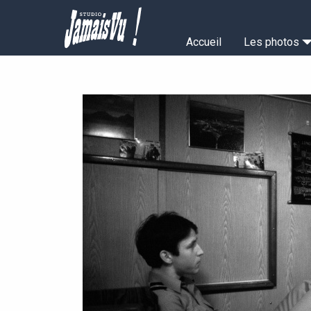
Aller
au
Navigation
contenu
Accueil
Les photos
principal
principale