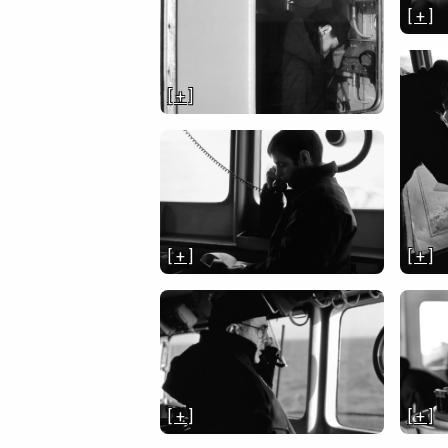
[ + ]
[ + ]
[ + ]
[ + ]
[ + ]
[ + ]