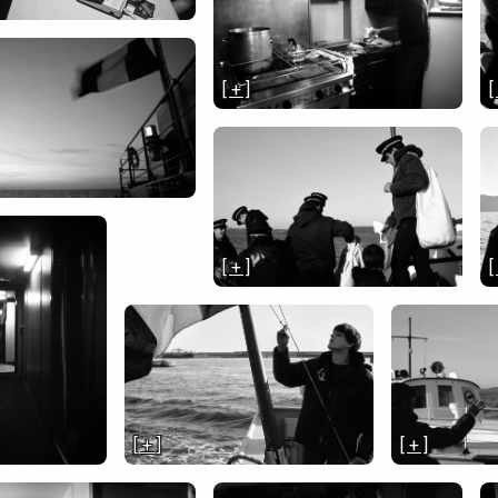
[ + ]
[
[ + ]
[
[ + ]
[ + ]