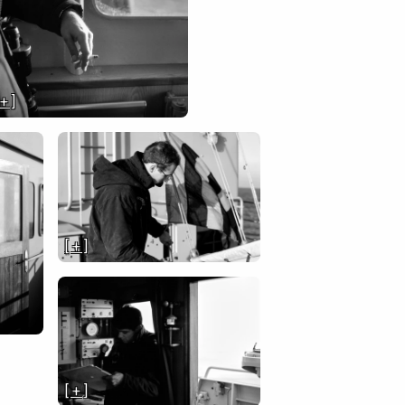
 + ]
[ + ]
[ + ]