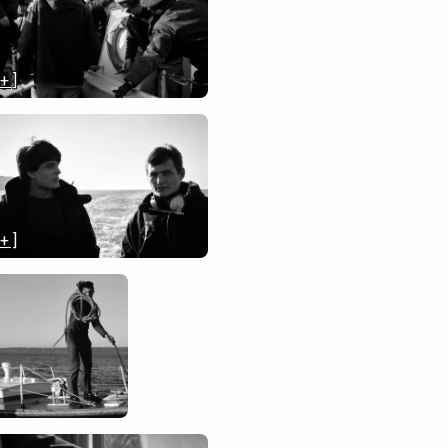
 + ]
 + ]