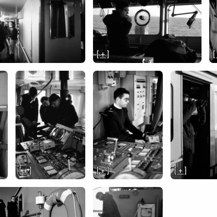
[ + ]
[
[ + ]
[ + ]
[ + ]