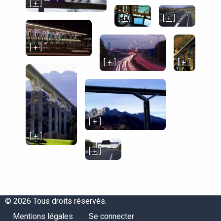
[ + ]
[ + ]
[ + ]
[ + ]
[ + ]
[ + ]
[ + ]
[ + ]
[ + ]
© 2026 Tous droits réservés.
Menu
Menu
Mentions légales
Se connecter