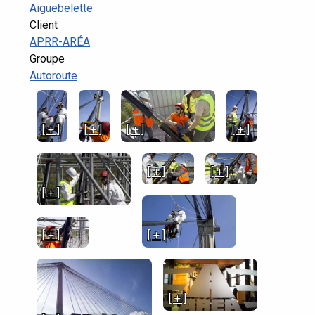
Aiguebelette
Client
APRR-ARÉA
Groupe
Autoroute
[ + ]
[ + ]
[ + ]
[ + ]
[ + ]
[ + ]
[ + ]
[ + ]
[ + ]
[ + ]