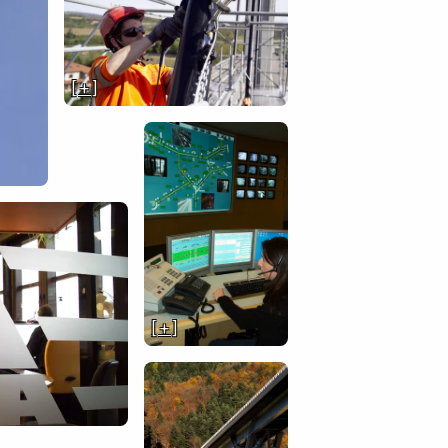
[ + ]
[ + ]