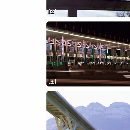
[ + ]
[ + ]