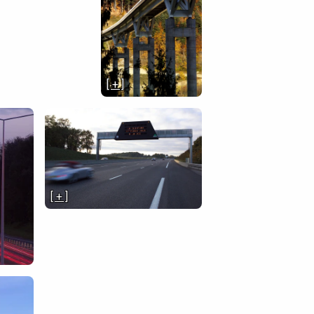
[ + ]
[ + ]