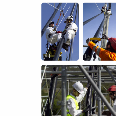
[ + ]
[ + ]