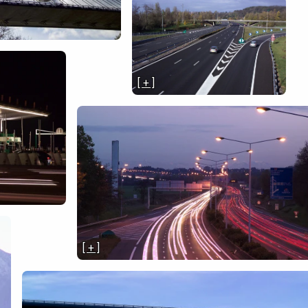
[ + ]
[ + ]