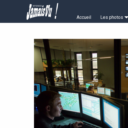
Aller
au
Navigation
contenu
Accueil
Les photos
principal
principale