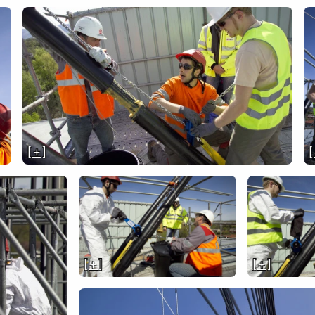
[ + ]
[
[ + ]
[ + ]