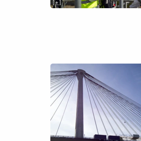
[ + ]