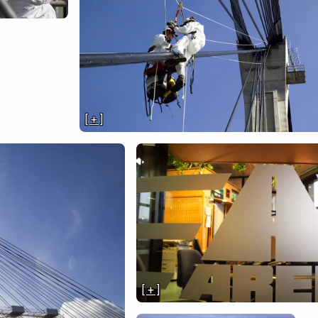
[ + ]
[ + ]