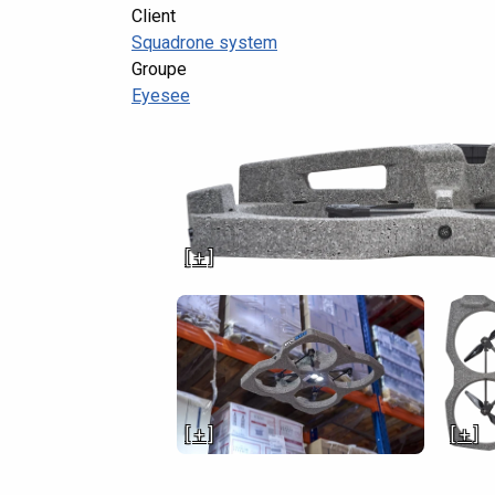
Client
Squadrone system
Groupe
Eyesee
[ + ]
[ + ]
[ + ]