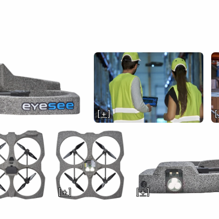
[ + ]
[
[ + ]
[ + ]