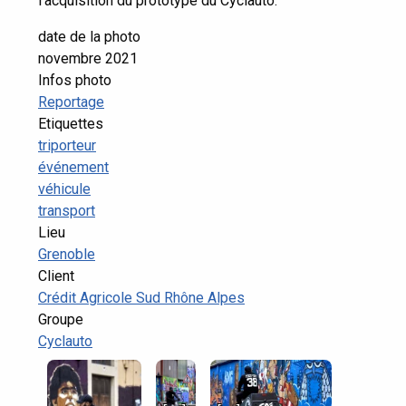
l'acquisition du prototype du Cyclauto.
date de la photo
novembre 2021
Infos photo
Reportage
Etiquettes
triporteur
événement
véhicule
transport
Lieu
Grenoble
Client
Crédit Agricole Sud Rhône Alpes
Groupe
Cyclauto