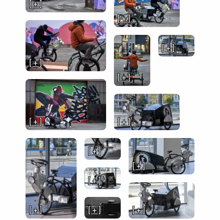
[ + ]
[ + ]
[ + ]
[ + ]
[ + ]
[ + ]
[ + ]
[ + ]
[ + ]
[ + ]
[ + ]
[ + ]
[ + ]