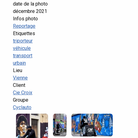
date de la photo
décembre 2021
Infos photo
Reportage
Etiquettes
triporteur
véhicule
transport
urbain
Lieu
Vienne
Client
Cie Croix
Groupe
Cyclauto
[ + ]
[ + ]