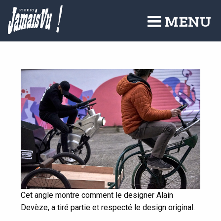
Aller
au
MENU
contenu
principal
Cet angle montre comment le designer Alain
Devèze, a tiré partie et respecté le design original.