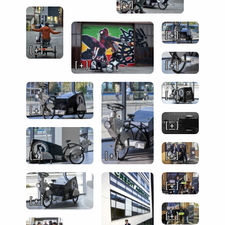
[ + ]
[ + ]
[ + ]
[ + ]
[ + ]
[ + ]
[ + ]
[ + ]
[ + ]
[ + ]
[ + ]
[ + ]
[ + ]
[ + ]