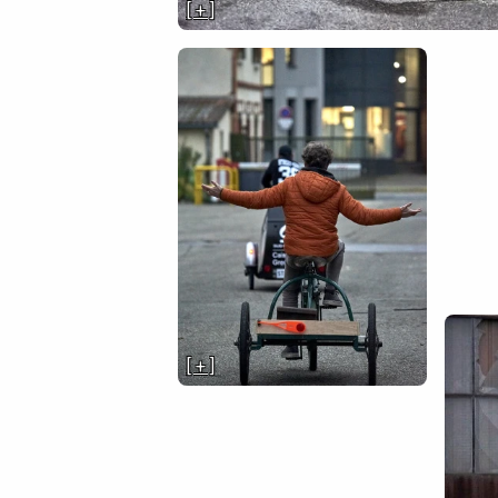
[ + ]
[ + ]