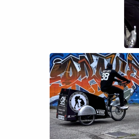
[ + ]