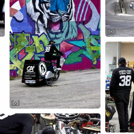
[ + ]
[ + ]
[ + ]