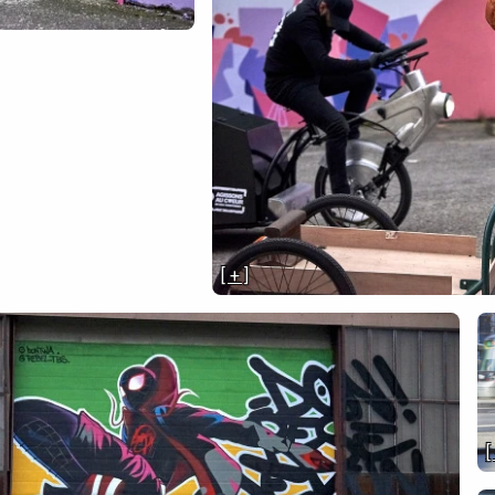
[ + ]
[