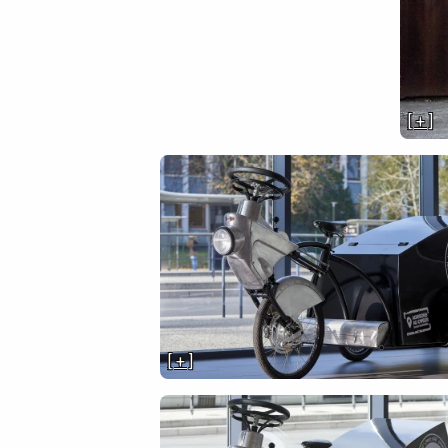
[ + ]
[ + ]