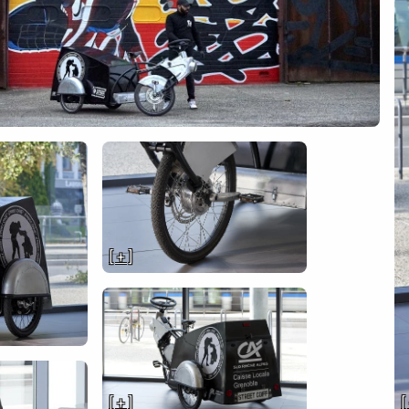
[ + ]
[ + ]
[