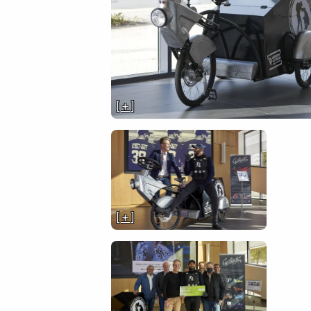
[ + ]
[ + ]