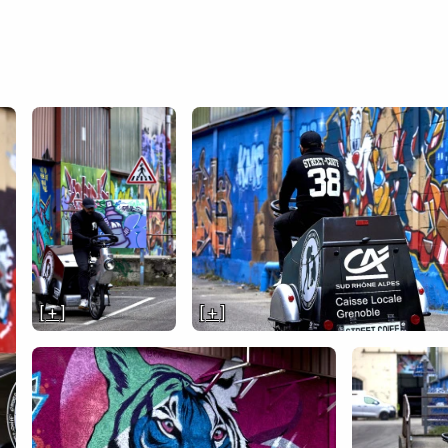
[ + ]
[ + ]