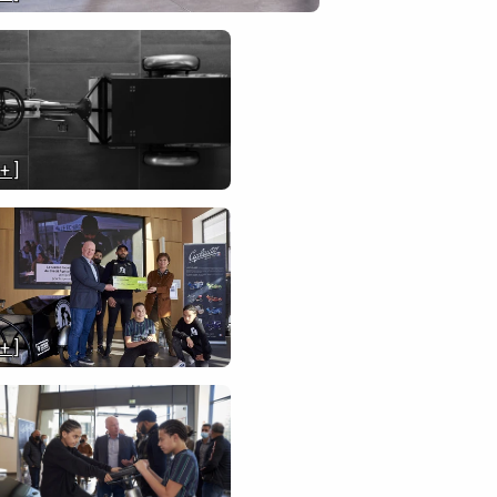
 + ]
 + ]