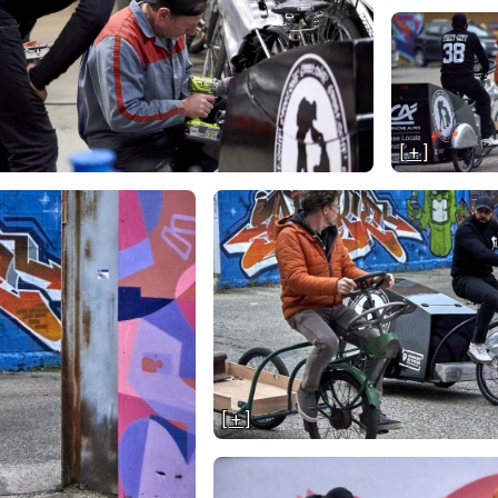
[ + ]
[ + ]