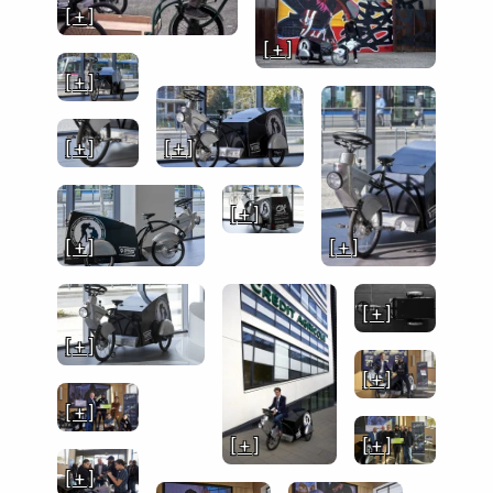
[ + ]
[ + ]
[ + ]
[ + ]
[ + ]
[ + ]
[ + ]
[ + ]
[ + ]
[ + ]
[ + ]
[ + ]
[ + ]
[ + ]
[ + ]