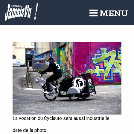
Aller
au
MENU
contenu
principal
La vocation du Cyclauto sera aussi industrielle.
date de la photo