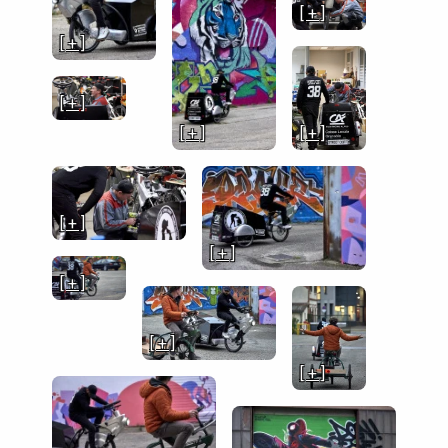
[ + ]
[ + ]
[ + ]
[ + ]
[ + ]
[ + ]
[ + ]
[ + ]
[ + ]
[ + ]