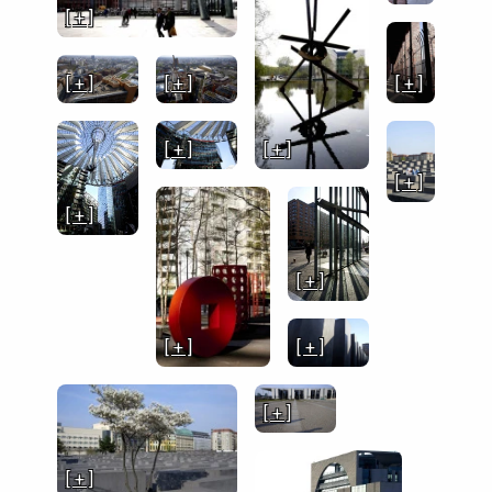
[ + ]
[ + ]
[ + ]
[ + ]
[ + ]
[ + ]
[ + ]
[ + ]
[ + ]
[ + ]
[ + ]
[ + ]
[ + ]