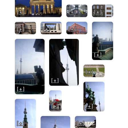
[ + ]
[ + ]
[ + ]
[ + ]
[ + ]
[ + ]
[ + ]
[ + ]
[ + ]
[ + ]
[ + ]
[ + ]
[ + ]
[ + ]