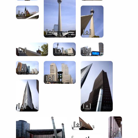
[ + ]
[ + ]
[ + ]
[ + ]
[ + ]
[ + ]
[ + ]
[ + ]
[ + ]
[ + ]
[ + ]
[ + ]