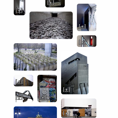
[ + ]
[ + ]
[ + ]
[ + ]
[ + ]
[ + ]
[ + ]
[ + ]
[ + ]
[ + ]
[ + ]