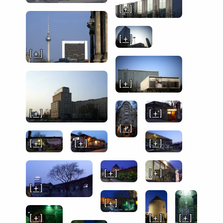
[ + ]
[ + ]
[ + ]
[ + ]
[ + ]
[ + ]
[ + ]
[ + ]
[ + ]
[ + ]
[ + ]
[ + ]
[ + ]
[ + ]
[ + ]
[ + ]
[ + ]