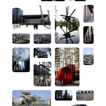
[ + ]
[ + ]
[ + ]
[ + ]
[ + ]
[ + ]
[ + ]
[ + ]
[ + ]
[ + ]
[ + ]
[ + ]
[ + ]