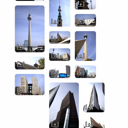
[ + ]
[ + ]
[ + ]
[ + ]
[ + ]
[ + ]
[ + ]
[ + ]
[ + ]
[ + ]
[ + ]
[ + ]
[ + ]
[ + ]