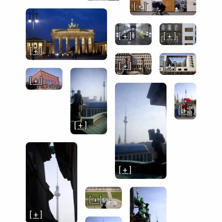
[ + ]
[ + ]
[ + ]
[ + ]
[ + ]
[ + ]
[ + ]
[ + ]
[ + ]
[ + ]
[ + ]
[ + ]