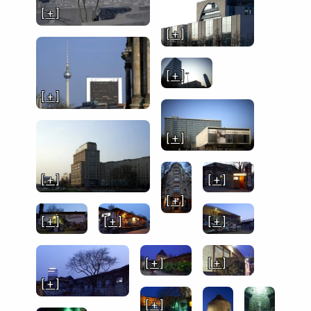
[ + ]
[ + ]
[ + ]
[ + ]
[ + ]
[ + ]
[ + ]
[ + ]
[ + ]
[ + ]
[ + ]
[ + ]
[ + ]
[ + ]
[ + ]