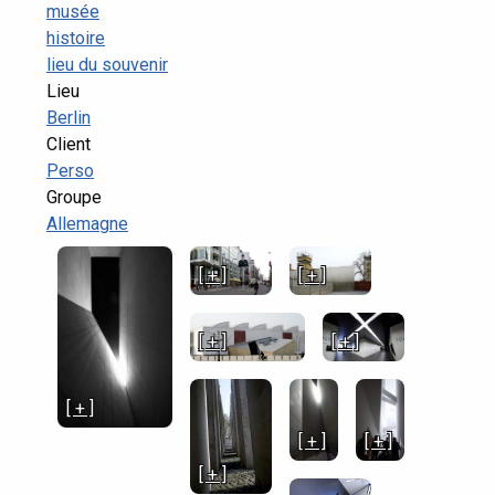
musée
histoire
lieu du souvenir
Lieu
Berlin
Client
Perso
Groupe
Allemagne
[ + ]
[ + ]
[ + ]
[ + ]
[ + ]
[ + ]
[ + ]
[ + ]