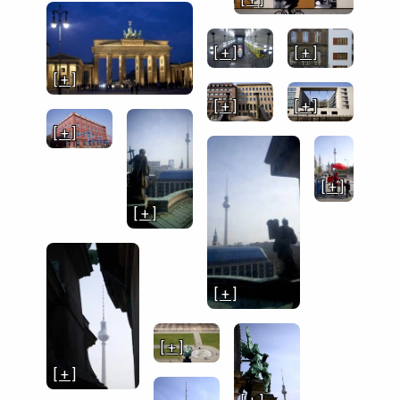
[ + ]
[ + ]
[ + ]
[ + ]
[ + ]
[ + ]
[ + ]
[ + ]
[ + ]
[ + ]
[ + ]