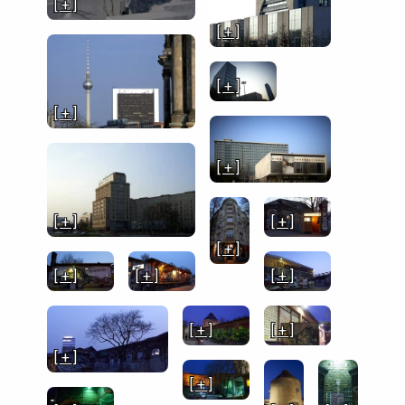
[ + ]
[ + ]
[ + ]
[ + ]
[ + ]
[ + ]
[ + ]
[ + ]
[ + ]
[ + ]
[ + ]
[ + ]
[ + ]
[ + ]
[ + ]