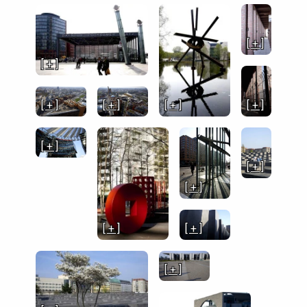
[ + ]
[ + ]
[ + ]
[ + ]
[ + ]
[ + ]
[ + ]
[ + ]
[ + ]
[ + ]
[ + ]
[ + ]