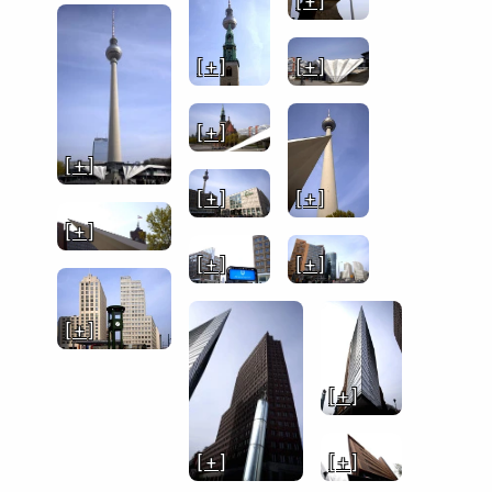
[ + ]
[ + ]
[ + ]
[ + ]
[ + ]
[ + ]
[ + ]
[ + ]
[ + ]
[ + ]
[ + ]
[ + ]
[ + ]
[ + ]