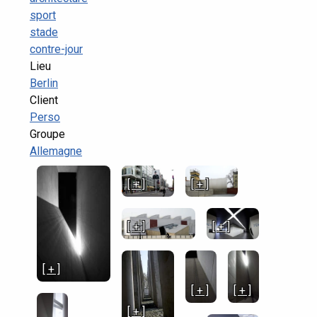
sport
stade
contre-jour
Lieu
Berlin
Client
Perso
Groupe
Allemagne
[ + ]
[ + ]
[ + ]
[ + ]
[ + ]
[ + ]
[ + ]
[ + ]