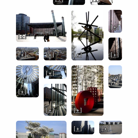
[ + ]
[ + ]
[ + ]
[ + ]
[ + ]
[ + ]
[ + ]
[ + ]
[ + ]
[ + ]
[ + ]
[ + ]
[ + ]