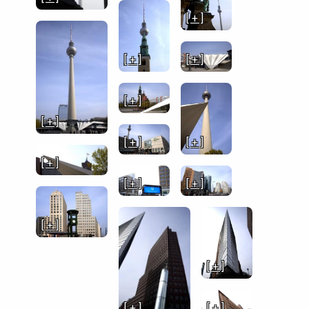
[ + ]
[ + ]
[ + ]
[ + ]
[ + ]
[ + ]
[ + ]
[ + ]
[ + ]
[ + ]
[ + ]
[ + ]
[ + ]
[ + ]