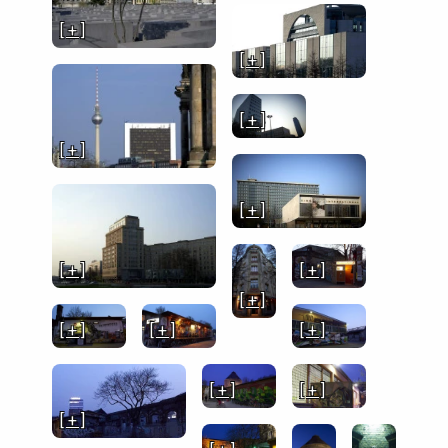
[ + ]
[ + ]
[ + ]
[ + ]
[ + ]
[ + ]
[ + ]
[ + ]
[ + ]
[ + ]
[ + ]
[ + ]
[ + ]
[ + ]