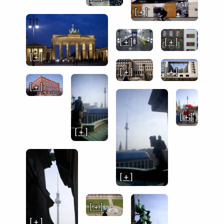
[ + ]
[ + ]
[ + ]
[ + ]
[ + ]
[ + ]
[ + ]
[ + ]
[ + ]
[ + ]
[ + ]
[ + ]