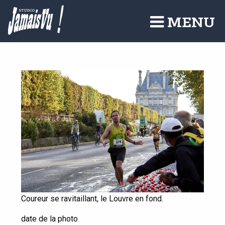
Aller
au
MENU
contenu
principal
Coureur se ravitaillant, le Louvre en fond.
date de la photo