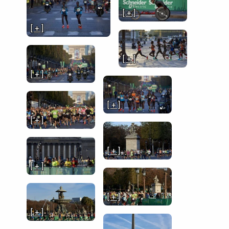
[ + ]
[ + ]
[ + ]
[ + ]
[ + ]
[ + ]
[ + ]
[ + ]
[ + ]
[ + ]