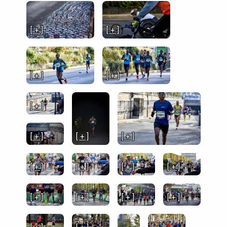
[ + ]
[ + ]
[ + ]
[ + ]
[ + ]
[ + ]
[ + ]
[ + ]
[ + ]
[ + ]
[ + ]
[ + ]
[ + ]
[ + ]
[ + ]
[ + ]