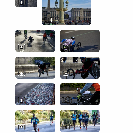
[ + ]
[ + ]
[ + ]
[ + ]
[ + ]
[ + ]
[ + ]
[ + ]
[ + ]
[ + ]