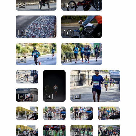
[ + ]
[ + ]
[ + ]
[ + ]
[ + ]
[ + ]
[ + ]
[ + ]
[ + ]
[ + ]
[ + ]
[ + ]
[ + ]
[ + ]
[ + ]
[ + ]
[ + ]
[ + ]