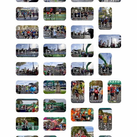
[ + ]
[ + ]
[ + ]
[ + ]
[ + ]
[ + ]
[ + ]
[ + ]
[ + ]
[ + ]
[ + ]
[ + ]
[ + ]
[ + ]
[ + ]
[ + ]
[ + ]
[ + ]
[ + ]
[ + ]
[ + ]
[ + ]
[ + ]
[ + ]
[ + ]
[ + ]
[ + ]