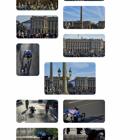
[ + ]
[ + ]
[ + ]
[ + ]
[ + ]
[ + ]
[ + ]
[ + ]