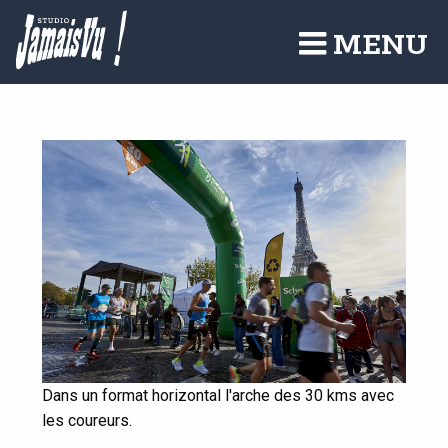
Aller
au
MENU
contenu
principal
Dans un format horizontal l'arche des 30 kms avec
les coureurs.