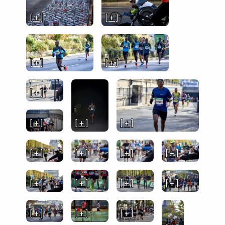
[ + ]
[ + ]
[ + ]
[ + ]
[ + ]
[ + ]
[ + ]
[ + ]
[ + ]
[ + ]
[ + ]
[ + ]
[ + ]
[ + ]
[ + ]
[ + ]
[ + ]
[ + ]
[ + ]