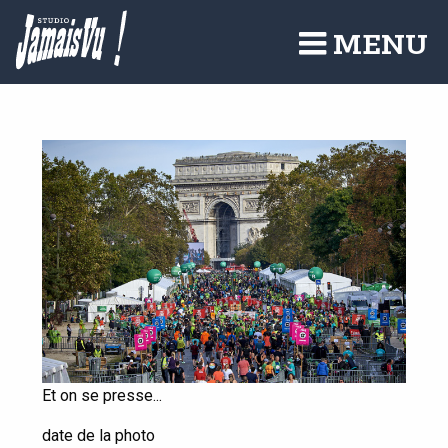
Aller
au
MENU
contenu
principal
Et on se presse...
date de la photo