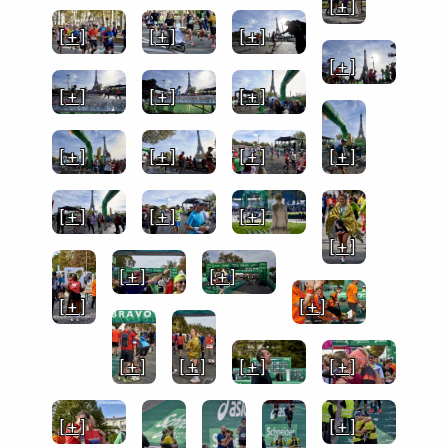
[ + ]
[ + ]
[ + ]
[ + ]
[ + ]
[ + ]
[ + ]
[ + ]
[ + ]
[ + ]
[ + ]
[ + ]
[ + ]
[ + ]
[ + ]
[ + ]
[ + ]
[ + ]
[ + ]
[ + ]
[ + ]
[ + ]
[ + ]
[ + ]
[ + ]
[ + ]