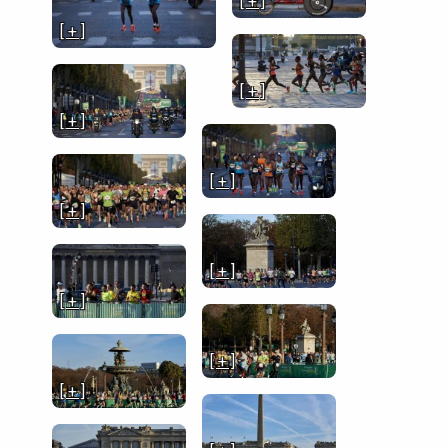
[ + ]
[ + ]
[ + ]
[ + ]
[ + ]
[ + ]
[ + ]
[ + ]
[ + ]
[ + ]