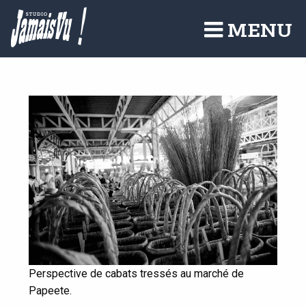
Aller
au
MENU
contenu
principal
Perspective de cabats tressés au marché de
Papeete.