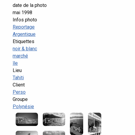
date de la photo
mai 1998
Infos photo
Reportage
Argentique
Etiquettes
noir & blanc
marché
île
Lieu
Tahiti
Client
Perso
Groupe
Polynésie
[ + ]
[ + ]
[ + ]
[ + ]