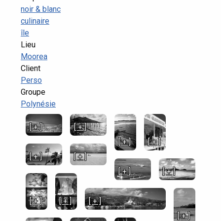
noir & blanc
culinaire
île
Lieu
Moorea
Client
Perso
Groupe
Polynésie
[ + ]
[ + ]
[ + ]
[ + ]
[ + ]
[ + ]
[ + ]
[ + ]
[ + ]
[ + ]
[ + ]
[ + ]