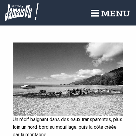
Aller
au
MENU
contenu
principal
Un récif baignant dans des eaux transparentes, plus
loin un hord-bord au mouillage, puis la côte créée
par la montagne.