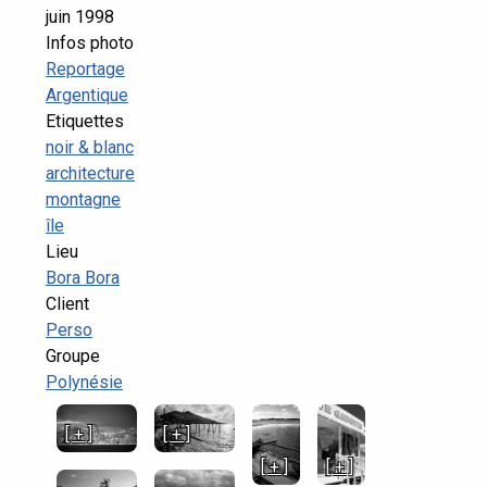
juin 1998
Infos photo
Reportage
Argentique
Etiquettes
noir & blanc
architecture
montagne
île
Lieu
Bora Bora
Client
Perso
Groupe
Polynésie
[ + ]
[ + ]
[ + ]
[ + ]