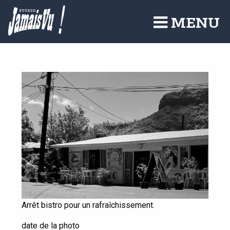
Aller
au
MENU
contenu
principal
Arrêt bistro pour un rafraîchissement.
date de la photo