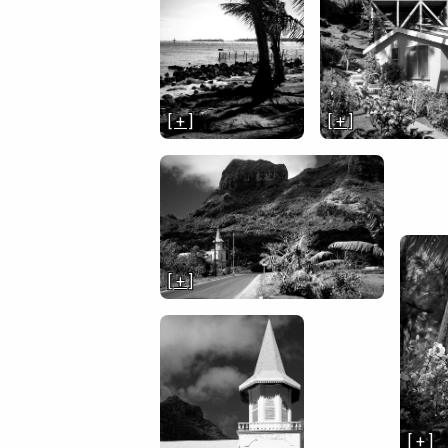
[ + ]
[ + ]
[ + ]
[ + ]