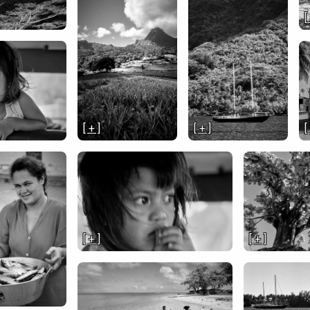
[
[ + ]
[ + ]
[
[ + ]
[ + ]