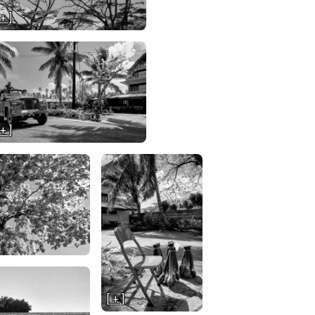
 + ]
 + ]
[ + ]