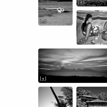
[ + ]
[ + ]
[ + ]
[ + ]