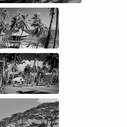
 + ]
 + ]