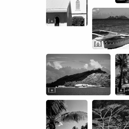
[ + ]
[ + ]
[ + ]
[ + ]