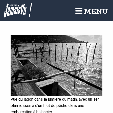
Aller
au
MENU
contenu
principal
Vue du lagon dans la lumière du matin, avec un 1er
plan resserré d'un filet de pêche dans une
embarcation à balancier.